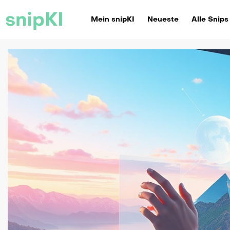
snipKI
Mein snipKI
Neueste
Alle Snips