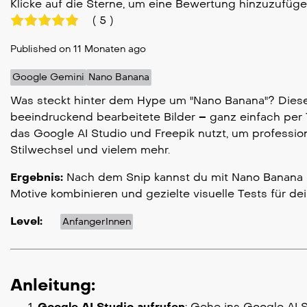
Klicke auf die Sterne, um eine Bewertung hinzuzufüg
(
5
)
Published on 11 Monaten ago
Google Gemini
Nano Banana
Was steckt hinter dem Hype um "Nano Banana"? Diese 
beeindruckend bearbeitete Bilder – ganz einfach per 
das Google AI Studio und Freepik nutzt, um professione
Stilwechsel und vielem mehr.
Ergebnis:
Nach dem Snip kannst du mit Nano Banana r
Motive kombinieren und gezielte visuelle Tests für de
Level:
AnfangerInnen
Anleitung:
Google AI Studio aufrufen
: Gehe ins Google AI 