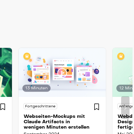
13 Minuten
12 Min
Fortgeschrittene
Anfange
Webseiten-Mockups mit
Webde
Claude Artifacts in
Design
wenigen Minuten erstellen
fertig