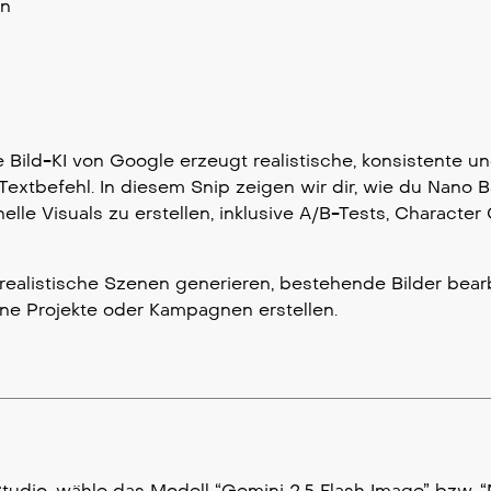
en
Bild-KI von Google erzeugt realistische, konsistente u
Textbefehl. In diesem Snip zeigen wir dir, wie du Nano 
lle Visuals zu erstellen, inklusive A/B-Tests, Character
ealistische Szenen generieren, bestehende Bilder bear
ine Projekte oder Kampagnen erstellen.
Studio, wähle das Modell “Gemini 2.5 Flash Image” bzw. 