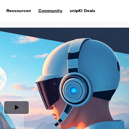
Ressourcen
Community
snipKI Deals
Play
Video