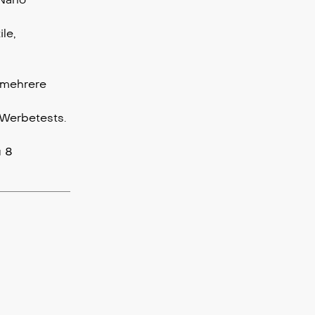
le,
 mehrere
 Werbetests.
u 8