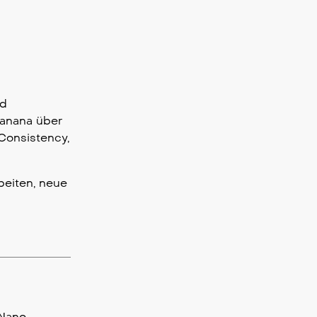
nd
Banana über
 Consistency,
beiten, neue
“Nano