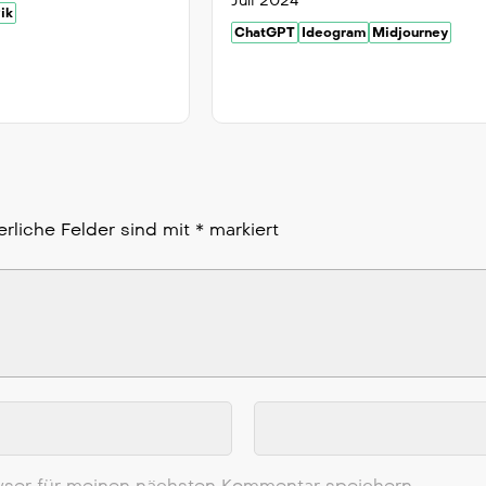
Juli 2024
ik
ChatGPT
Ideogram
Midjourney
erliche Felder sind mit
*
markiert
ser für meinen nächsten Kommentar speichern.