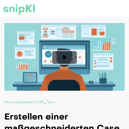
snipKI
Play
Video
Personalwesen (HR)
,
Text
Erstellen einer
maßgeschneiderten Case