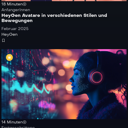
18 Minuten
AnfangerInnen
HeyGen Avatare in verschiedenen Stilen und
Bewegungen
Februar 2025
HeyGen
14 Minuten
Fortgeschrittene