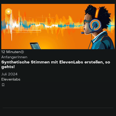
12 Minuten
AnfangerInnen
Synthetische Stimmen mit ElevenLabs erstellen, so
gehts!
Juli 2024
Elevenlabs