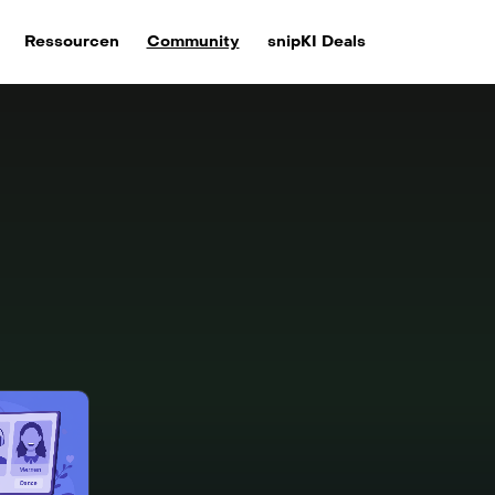
Ressourcen
Community
snipKI Deals