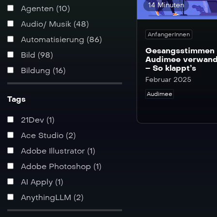
14 Minuten
Agenten (10)
Audio/ Musik (48)
AnfangerInnen
Automatisierung (86)
Gesangsstimmen 
Bild (98)
Audimee verwand
– So klappt’s
Bildung (16)
Februar 2025
Business (138)
Audimee
Tags
Chatbots & Avatare (37)
Creators (28)
21Dev (1)
Data Analytics (35)
Ace Studio (2)
Familie & Kinder (1)
Adobe Illustrator (1)
Finanzen (3)
Adobe Photoshop (1)
Fun (13)
AI Apply (1)
Grundlagen (56)
AnythingLLM (2)
Homepage (11)
Apify (6)