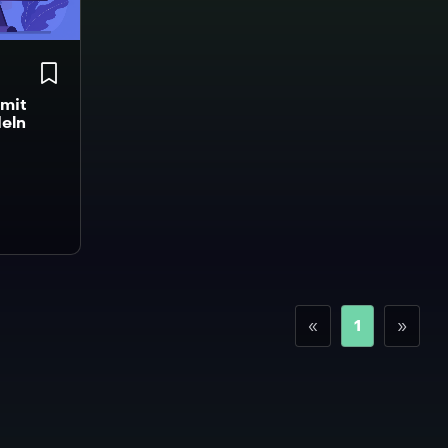
mit
eln
«
1
»