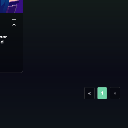
-
iner
nd
«
1
»