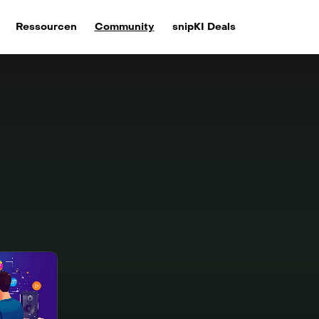
Ressourcen
Community
snipKI Deals