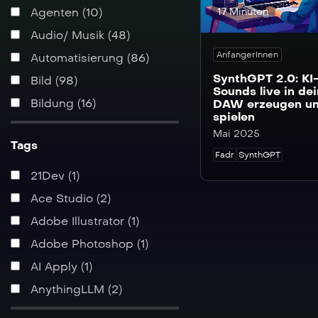
17 Minuten
Agenten (10)
Audio/ Musik (48)
AnfangerInnen
Automatisierung (86)
SynthGPT 2.0: KI
Bild (98)
Sounds live in de
Bildung (16)
DAW erzeugen u
spielen
Business (138)
Mai 2025
Tags
Chatbots & Avatare (37)
Fadr
SynthGPT
Creators (28)
21Dev (1)
Data Analytics (35)
Ace Studio (2)
Familie & Kinder (1)
Adobe Illustrator (1)
Finanzen (3)
Adobe Photoshop (1)
Fun (13)
AI Apply (1)
Grundlagen (56)
AnythingLLM (2)
Homepage (11)
Apify (6)