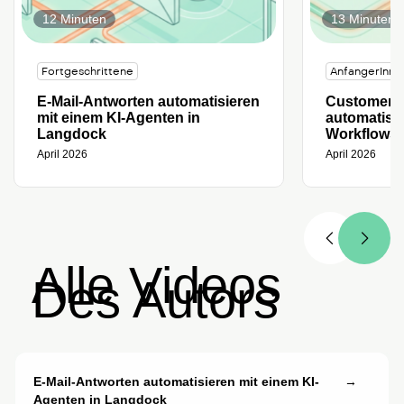
12 Minuten
13 Minuten
Fortgeschrittene
AnfangerInne
E-Mail-Antworten automatisieren
Customer F
mit einem KI-Agenten in
automatisi
Langdock
Workflows
April 2026
April 2026
Alle Videos
Des Autors
E-Mail-Antworten automatisieren mit einem KI-
→
Agenten in Langdock