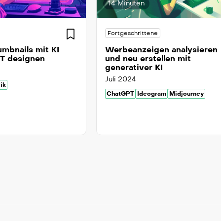
14 Minuten
Fortgeschrittene
mbnails mit KI
Werbeanzeigen analysieren
T designen
und neu erstellen mit
generativer KI
Juli 2024
ik
ChatGPT
Ideogram
Midjourney