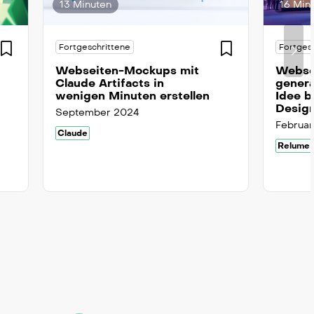
13 Minuten
16 Min
Fortgeschrittene
Fortges
Webseiten-Mockups mit
Websei
Claude Artifacts in
genera
wenigen Minuten erstellen
Idee b
Desig
September 2024
Februa
Claude
Relume