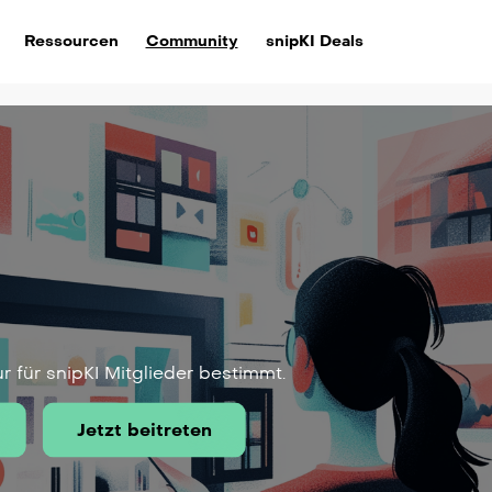
Ressourcen
Community
snipKI Deals
ur für snipKI Mitglieder bestimmt.
Jetzt beitreten