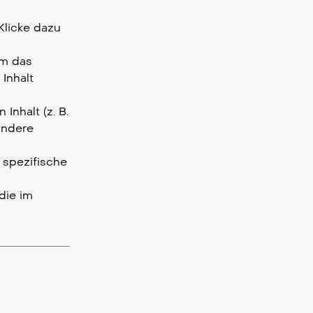
Klicke dazu
um das
 Inhalt
Inhalt (z. B.
 andere
 spezifische
die im