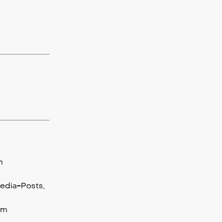
h
edia-Posts,
em