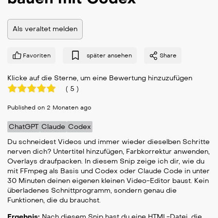
Als veraltet melden
Favoriten
später ansehen
Share
Klicke auf die Sterne, um eine Bewertung hinzuzufügen
(
5
)
Published on 2 Monaten ago
ChatGPT
Claude
Codex
Du schneidest Videos und immer wieder dieselben Schritte
nerven dich? Untertitel hinzufügen, Farbkorrektur anwenden,
Overlays draufpacken. In diesem Snip zeige ich dir, wie du
mit FFmpeg als Basis und Codex oder Claude Code in unter
30 Minuten deinen eigenen kleinen Video-Editor baust. Kein
überladenes Schnittprogramm, sondern genau die
Funktionen, die du brauchst.
Ergebnis:
Nach diesem Snip hast du eine HTML-Datei, die