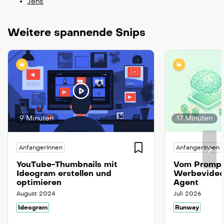
Jens
Weitere spannende Snips
9 Minuten
17 Minuten
AnfangerInnen
AnfangerInnen
YouTube-Thumbnails mit
Vom Prompt
Ideogram erstellen und
Werbevideo
optimieren
Agent
August 2024
Juli 2026
Ideogram
Runway