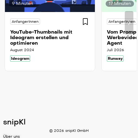
9 Minuten
17 Minuten
AnfangerInnen
AnfangerInnen
YouTube-Thumbnails mit
Vom Prompt
Ideogram erstellen und
Werbevideo
optimieren
Agent
August 2024
Juli 2026
Ideogram
Runway
snipKl
© 2026 snipKI GmbH
Über uns