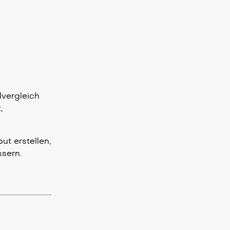
lvergleich
,
t erstellen,
ssern.