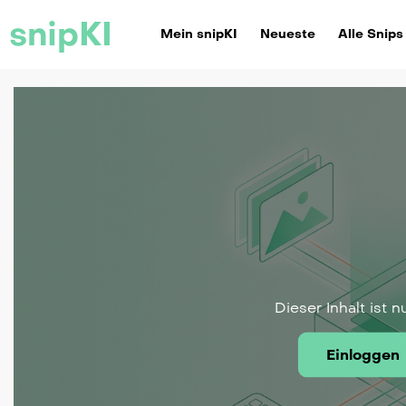
snipKI
Mein snipKI
Neueste
Alle Snips
Dieser Inhalt ist n
Einloggen