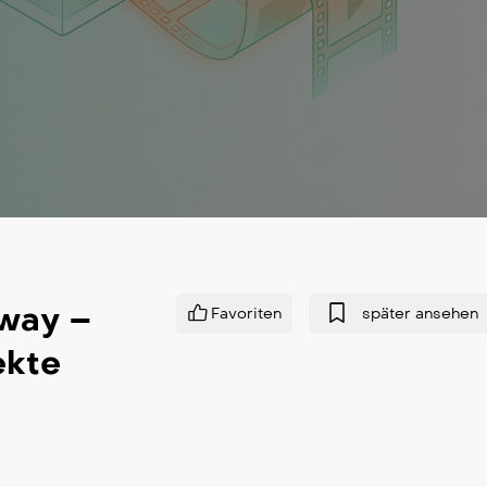
nway –
Favoriten
später ansehen
ekte