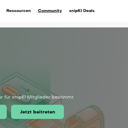
Ressourcen
Community
snipKI Deals
ur für snipKI Mitglieder bestimmt.
Jetzt beitreten