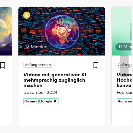
13 Minuten
17 Min
AnfangerInnen
Anfange
Videos mit generativer KI
Videos
mehrsprachig zugänglich
Hochk
machen
konver
Dezember 2024
Februa
Gemini
Google AI
Runway