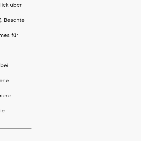
lick über
). Beachte
ames für
 bei
dene
niere
ie