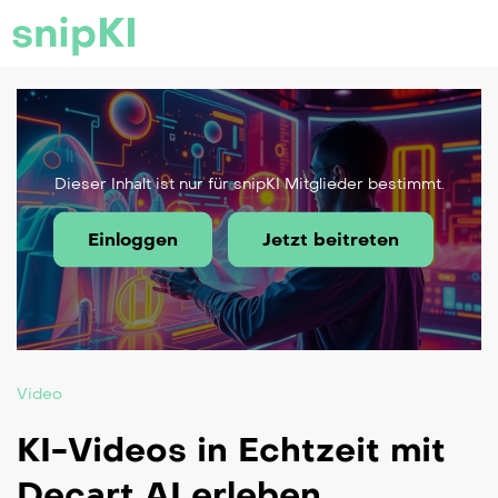
snipKI
Dieser Inhalt ist nur für snipKI Mitglieder bestimmt.
Einloggen
Jetzt beitreten
Video
KI-Videos in Echtzeit mit
Decart AI erleben