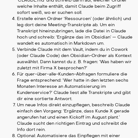
‘CLAUDE.md’ und schreib darin auf, welcher Ordner
welche Inhalte enthält, damit Claude beim Zugriff
sofort weiß, wo er suchen soll.
Erstelle einen Ordner ‘Ressourcen’ (oder ähnlich) und
leg dort deine Meeting-Transkripte ab. Um ein
Transkript hineinzubringen, lade die Datei in Claude
hoch und schreib: ‘Ergänze das im Obsidian’ — Claude
wandelt es automatisch in Markdown um.
Verbinde Claude mit dem Vault, indem du in Cowork
(oder Claude Code) den Obsidian-Ordner als Kontext
auswählst. Dann kannst du z. B. fragen: ‘Was haben wir
zuletzt mit Firma X besprochen?’
Für quer-über-alle-Kunden-Abfragen formuliere die
Frage entsprechend: ‘Wer hatte in den letzten sechs
Monaten Interesse an Automatisierung im
Kundenservice?’ Claude liest alle Transkripte und gibt
dir eine sortierte Antwort.
Um neue Infos direkt einzupflegen, beschreib Claude
einfach den Vorgang: ‘Ergänze, dass Kunde X gerade
angerufen hat und einen Kickoff im August plant.’
Claude sucht den richtigen Eintrag und schreibt die
Info dort rein.
Optional: Automatisiere das Einpflegen mit einer