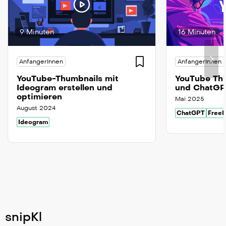
9 Minuten
16 Minuten
AnfangerInnen
AnfangerInnen
YouTube-Thumbnails mit
YouTube Thu
Ideogram erstellen und
und ChatGP
optimieren
Mai 2025
August 2024
ChatGPT
FreeP
Ideogram
snipKl