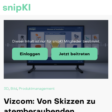
snipKI
Dieser Inhalt ist nur für snipKI Mitglieder bestimmt.
Einloggen
Jetzt beitreten
3D
,
Bild
,
Produktmanagement
Vizcom: Von Skizzen zu
atemberaubenden