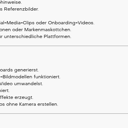
ohinweise.
s Referenzbilder.
ial-Media-Clips oder Onboarding-Videos.
sonen oder Markenmaskottchen.
ür unterschiedliche Plattformen.
oards generierst.
Bildmodellen funktioniert.
I-Video umwandelst.
iert.
fekte erzeugt.
os ohne Kamera erstellen.