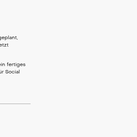
geplant,
etzt
in fertiges
r Social