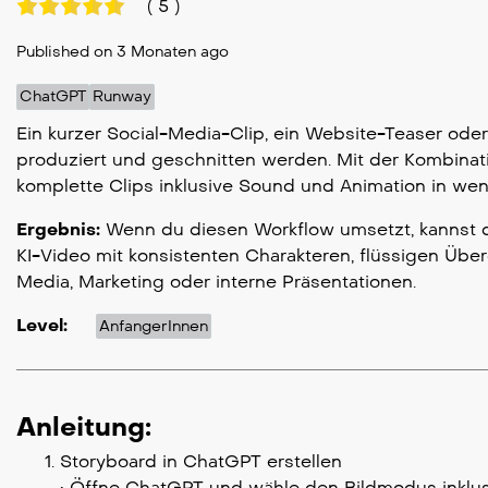
(
5
)
Published on 3 Monaten ago
ChatGPT
Runway
Ein kurzer Social-Media-Clip, ein Website-Teaser ode
produziert und geschnitten werden. Mit der Kombinati
komplette Clips inklusive Sound und Animation in we
Ergebnis:
Wenn du diesen Workflow umsetzt, kannst du
KI-Video mit konsistenten Charakteren, flüssigen Übe
Media, Marketing oder interne Präsentationen.
Level:
AnfangerInnen
Anleitung:
Storyboard in ChatGPT erstellen
• Öffne ChatGPT und wähle den Bildmodus inklu