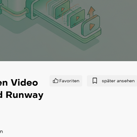
en Video
Favoriten
später ansehen
nd Runway
en