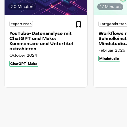
20 Minuten
17 Minuten
ExpertInnen
Fortgeschritten
YouTube-Datenanalyse mit
Workflows m
ChatGPT und Make:
Schnelleinst
Kommentare und Untertitel
Mindstudio.
extrahieren
Februar 2026
Oktober 2024
Mindstudio
ChatGPT
Make