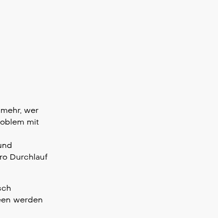
 mehr, wer
roblem mit
 und
ro Durchlauf
sch
deen werden