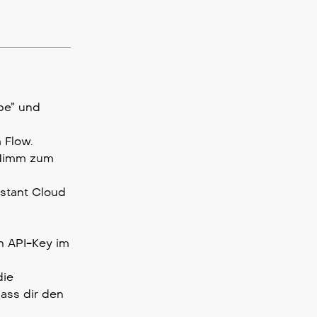
be” und
 Flow.
. Nimm zum
nstant Cloud
n API-Key im
die
lass dir den