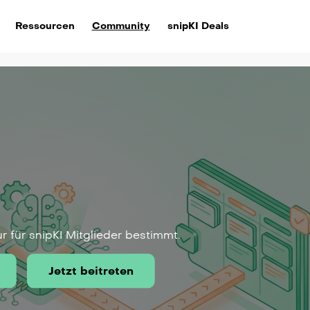
Ressourcen
Community
snipKI Deals
ur für snipKI Mitglieder bestimmt.
Jetzt beitreten