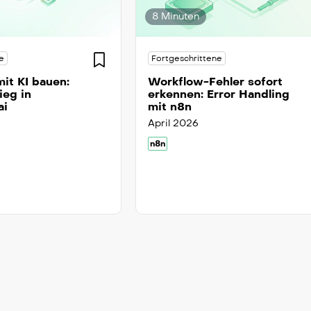
8 Minuten
e
Fortgeschrittene
it KI bauen:
Workflow-Fehler sofort
ieg in
erkennen: Error Handling
ai
mit n8n
April 2026
n8n