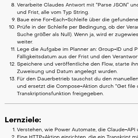
Verarbeite Claudes Antwort mit “Parse JSON” und
und Frist, alle vom Typ String.
Baue eine For-Each-Schleife über die gefundenen
Prüfe in der Schleife per Bedingung, ob der Vera
Suche größer als Null). Wenn ja, wird er zugewies
weiter.
Lege die Aufgabe im Planner an: Group-ID und Pl
Fälligkeitsdatum aus der Frist und den Verantwor
Speichere und veröffentliche den Flow, starte ih
Zuweisung und Datum angelegt wurden.
Für den Dauerbetrieb tauschst du den manuellen 
und ersetzt die Compose-Aktion durch “Get file c
Transkriptionsfunktion freigegeben.
Lernziele:
Verstehen, wie Power Automate, die Claude-API 
Eine HTTP-Aktion einrichten, die ein Transkript m