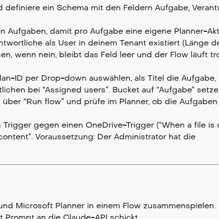
 definiere ein Schema mit den Feldern Aufgabe, Verant
 Aufgaben, damit pro Aufgabe eine eigene Planner-Akti
ntwortliche als User in deinem Tenant existiert (Länge d
en, wenn nein, bleibt das Feld leer und der Flow läuft t
an-ID per Drop-down auswählen, als Titel die Aufgabe,
tlichen bei “Assigned users”. Bucket auf “Aufgabe” setze
n über “Run flow” und prüfe im Planner, ob die Aufgaben 
Trigger gegen einen OneDrive-Trigger (“When a file is 
ontent”. Voraussetzung: Der Administrator hat die
und Microsoft Planner in einem Flow zusammenspielen.
it Prompt an die Claude-API schickt.