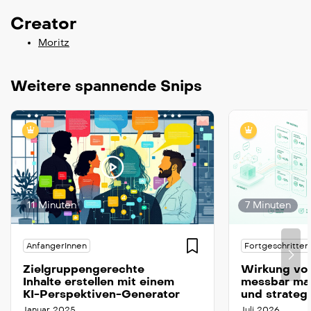
Creator
Moritz
Weitere spannende Snips
11 Minuten
7 Minuten
AnfangerInnen
Fortgeschritten
Zielgruppengerechte
Wirkung von
Inhalte erstellen mit einem
messbar ma
KI-Perspektiven-Generator
und strateg
Januar 2025
Juli 2026