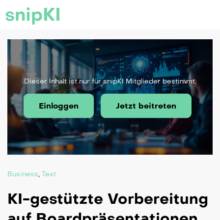
snipKI
Dieser Inhalt ist nur für snipKI Mitglieder bestimmt.
Einloggen
Jetzt beitreten
Business
,
Text
KI-gestützte Vorbereitung
auf Boardpräsentationen