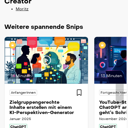
Creator
Moritz
Weitere spannende Snips
11 Minuten
13 Minuten
AnfangerInnen
Fortgeschritten
Zielgruppengerechte
YouTube-Sta
Inhalte erstellen mit einem
ChatGPT ana
KI-Perspektiven-Generator
geht’s Schri
Januar 2025
November 2024
ChatGPT
ChatGPT