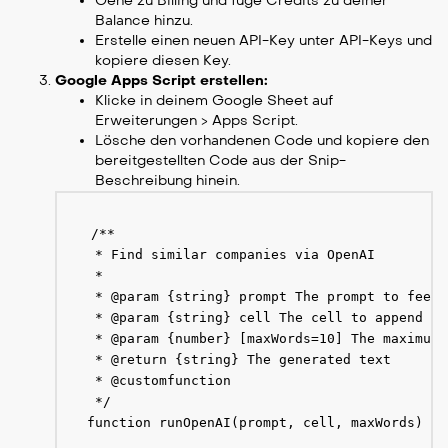
Gehe zu Billing und füge Credits zu deiner
Balance hinzu.
Erstelle einen neuen API-Key unter API-Keys und
kopiere diesen Key.
Google Apps Script erstellen:
Klicke in deinem Google Sheet auf
Erweiterungen > Apps Script.
Lösche den vorhandenen Code und kopiere den
bereitgestellten Code aus der Snip-
Beschreibung hinein.
/**

 * Find similar companies via OpenAI

 *

 * @param {string} prompt The prompt to feed 
 * @param {string} cell The cell to append to
 * @param {number} [maxWords=10] The maximum 
 * @return {string} The generated text

 * @customfunction

 */

function runOpenAI(prompt, cell, maxWords) {
