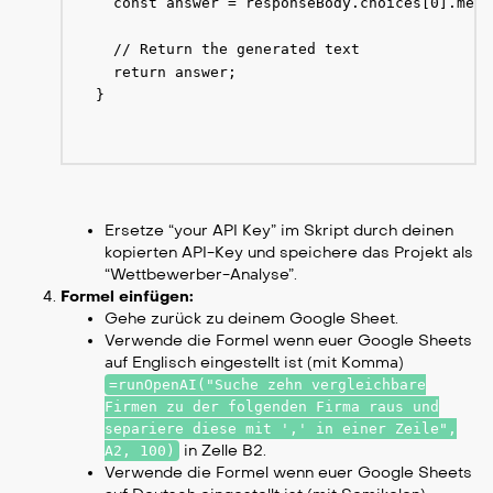
  const answer = responseBody.choices[0].mess
  // Return the generated text

  return answer;

}

Ersetze “your API Key” im Skript durch deinen
kopierten API-Key und speichere das Projekt als
“Wettbewerber-Analyse”.
Formel einfügen:
Gehe zurück zu deinem Google Sheet.
Verwende die Formel wenn euer Google Sheets
auf Englisch eingestellt ist (mit Komma)
=runOpenAI("Suche zehn vergleichbare
Firmen zu der folgenden Firma raus und
separiere diese mit ',' in einer Zeile",
in Zelle B2.
A2, 100)
Verwende die Formel wenn euer Google Sheets