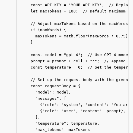
  const API_KEY = 'YOUR_API_KEY';  // Replace
  let maxTokens = 100;  // Default maximum tok
  // Adjust maxTokens based on the maxWords p
  if (maxWords) {

    maxTokens = Math.floor(maxWords * 0.75);

  }

  const model = "gpt-4";  // Use GPT-4 model

  prompt = prompt + cell + ":";  // Append th
  const temperature = 0;  // Set the temperat
  // Set up the request body with the given p
  const requestBody = {

    "model": model,

    "messages": [

      {"role": "system", "content": "You are 
      {"role": "user", "content": prompt},

    ],

    "temperature": temperature,

    "max_tokens": maxTokens
