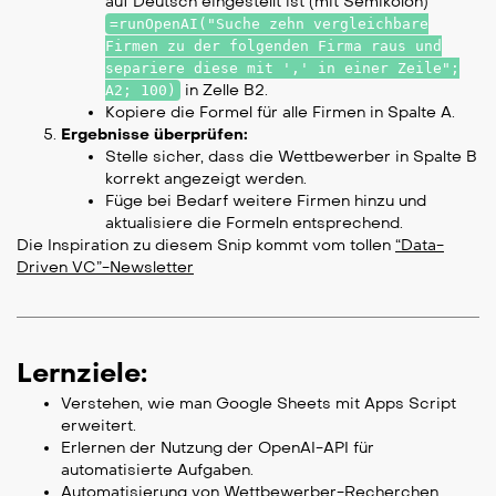
auf Deutsch eingestellt ist (mit Semikolon)
=runOpenAI("Suche zehn vergleichbare
Firmen zu der folgenden Firma raus und
separiere diese mit ',' in einer Zeile";
in Zelle B2.
A2; 100)
Kopiere die Formel für alle Firmen in Spalte A.
Ergebnisse überprüfen:
Stelle sicher, dass die Wettbewerber in Spalte B
korrekt angezeigt werden.
Füge bei Bedarf weitere Firmen hinzu und
aktualisiere die Formeln entsprechend.
Die Inspiration zu diesem Snip kommt vom tollen
“Data-
Driven VC”-Newsletter
Lernziele:
Verstehen, wie man Google Sheets mit Apps Script
erweitert.
Erlernen der Nutzung der OpenAI-API für
automatisierte Aufgaben.
Automatisierung von Wettbewerber-Recherchen.