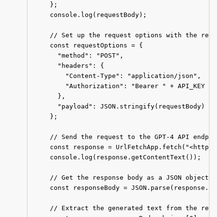
  };

  console.log(requestBody);

  // Set up the request options with the requ
  const requestOptions = {

    "method": "POST",

    "headers": {

      "Content-Type": "application/json",

      "Authorization": "Bearer " + API_KEY

    },

    "payload": JSON.stringify(requestBody)

  };

  // Send the request to the GPT-4 API endpoi
  const response = UrlFetchApp.fetch("<https:
  console.log(response.getContentText());

  // Get the response body as a JSON object

  const responseBody = JSON.parse(response.ge
  // Extract the generated text from the respo