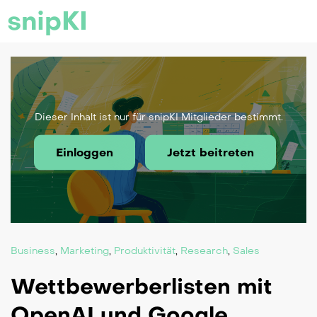
snipKI
Dieser Inhalt ist nur für snipKI Mitglieder bestimmt.
Einloggen
Jetzt beitreten
Business
,
Marketing
,
Produktivität
,
Research
,
Sales
Wettbewerberlisten mit
OpenAI und Google