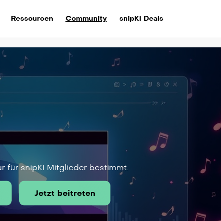
Ressourcen
Community
snipKI Deals
ur für snipKI Mitglieder bestimmt.
Jetzt beitreten