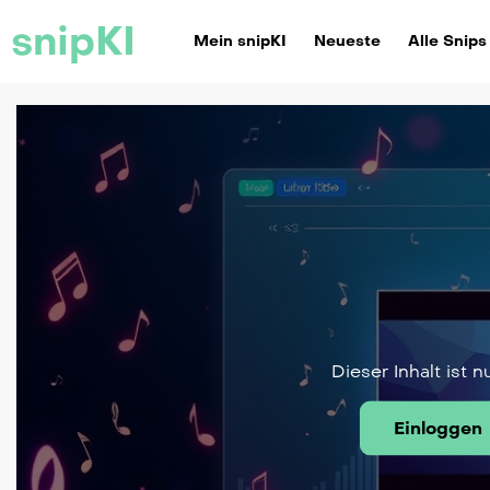
snipKI
Mein snipKI
Neueste
Alle Snips
Dieser Inhalt ist n
Einloggen