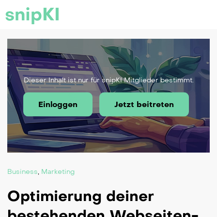
snipKI
Dieser Inhalt ist nur für snipKI Mitglieder bestimmt.
Einloggen
Jetzt beitreten
Business
,
Marketing
Optimierung deiner
bestehenden Webseiten-