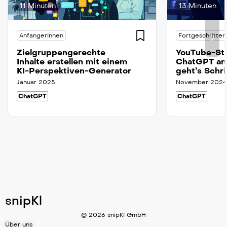
11 Minuten
13 Minuten
AnfangerInnen
Fortgeschritten
Zielgruppengerechte
YouTube-Sta
Inhalte erstellen mit einem
ChatGPT ana
KI-Perspektiven-Generator
geht’s Schri
Januar 2025
November 2024
ChatGPT
ChatGPT
snipKl
© 2026 snipKI GmbH
Über uns