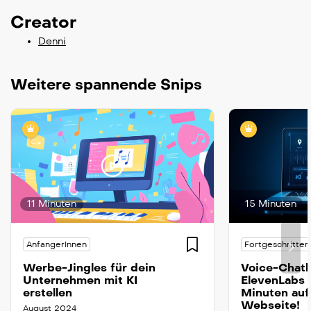
Creator
Denni
Weitere spannende Snips
11 Minuten
15 Minuten
AnfangerInnen
Fortgeschritten
Werbe-Jingles für dein
Voice-Chatb
Unternehmen mit KI
ElevenLabs u
erstellen
Minuten auf
Webseite!
August 2024