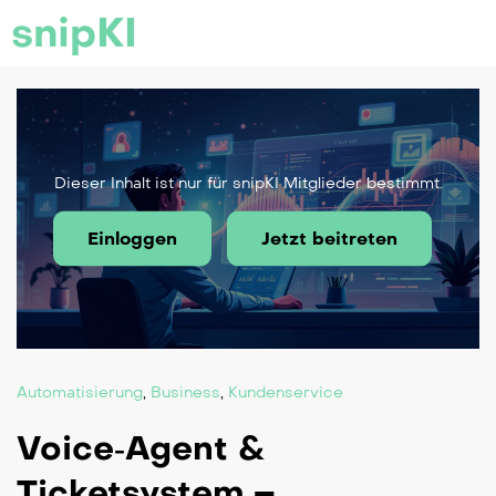
snipKI
Dieser Inhalt ist nur für snipKI Mitglieder bestimmt.
Einloggen
Jetzt beitreten
Automatisierung
,
Business
,
Kundenservice
Voice‑Agent &
Ticketsystem –