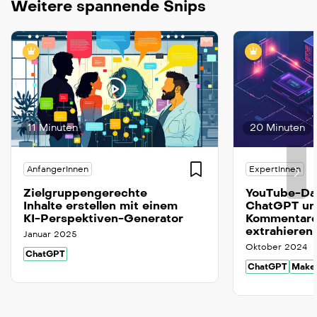
Weitere spannende Snips
11 Minuten
20 Minuten
AnfangerInnen
ExpertInnen
Zielgruppengerechte
YouTube-Dat
Inhalte erstellen mit einem
ChatGPT un
KI-Perspektiven-Generator
Kommentare 
extrahieren
Januar 2025
Oktober 2024
ChatGPT
ChatGPT
Make