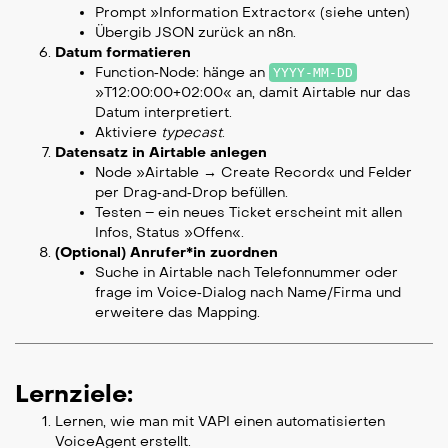
Prompt »Information Extractor« (siehe unten)
Übergib JSON zurück an n8n.
Datum formatieren
Function‑Node: hänge an
YYYY‑MM‑DD
»T12:00:00+02:00« an, damit Airtable nur das
Datum interpretiert.
Aktiviere
typecast
.
Datensatz in Airtable anlegen
Node »Airtable → Create Record« und Felder
per Drag‑and‑Drop befüllen.
Testen – ein neues Ticket erscheint mit allen
Infos, Status »Offen«.
(Optional) Anrufer*in zuordnen
Suche in Airtable nach Telefonnummer oder
frage im Voice‑Dialog nach Name/Firma und
erweitere das Mapping.
Lernziele:
Lernen, wie man mit VAPI einen automatisierten
VoiceAgent erstellt.