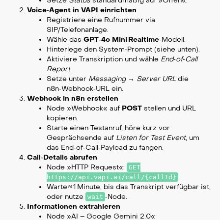
Setze
Status
standardmäßig auf »Offen«.
Voice‑Agent in VAPI einrichten
Registriere eine Rufnummer via
SIP/Telefonanlage.
Wähle das
GPT‑4o Mini Realtime
‑Modell.
Hinterlege den System‑Prompt (siehe unten).
Aktiviere Transkription und wähle
End‑of‑Call
Report
.
Setze unter
Messaging → Server URL
die
n8n‑Webhook‑URL ein.
Webhook in n8n erstellen
Node »Webhook« auf
POST
stellen und URL
kopieren.
Starte einen Testanruf, höre kurz vor
Gesprächsende auf
Listen for Test Event
, um
das End‑of‑Call‑Payload zu fangen.
Call‑Details abrufen
Node »HTTP Request«:
GET
https://api.vapi.ai/call/{callId}
Warte ≈ 1 Minute, bis das Transkript verfügbar ist,
oder nutze
‑Node.
wait
Informationen extrahieren
Node »AI – Google Gemini 2.0«