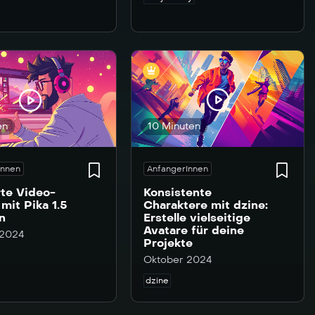
10 Minuten
en
AnfangerInnen
Innen
Konsistente
te Video-
Charaktere mit dzine:
 mit Pika 1.5
Erstelle vielseitige
en
Avatare für deine
 2024
Projekte
Oktober 2024
dzine