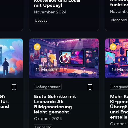
Kostenlos und Lokal
funktio
mit Upscayl
Novembe
November 2024
Blendbox
Upscayl
14 Minuten
13 Minu
AnfangerInnen
Fortgesch
en
Erste Schritte mit
Mehr Ko
tor:
Leonardo AI:
KI-gene
 und
Bildgenerierung
Übergän
leicht gemacht
und En
erstell
Oktober 2024
Oktober
Leonardo