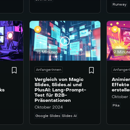
Runway
15 Minuten
9 Minut
AnfangerInnen
Anfanger
Vergleich von Magic
Animier
Slides, Slides.ai und
Effekte
ks
PlusAI: Lang-Prompt-
erstell
Test für B2B-
Oktober
Präsentationen
Pika
Oktober 2024
Google Slides
Slides AI