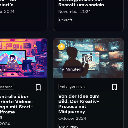
niert’s
Recraft umwandeln
r 2024
November 2024
Recraft
19 Minuten
ten
AnfangerInnen
rittene
Von der Idee zum
ntrolle über
Bild: Der Kreativ-
rierte Videos:
Prozess mit
ge mit Start-
Midjourney
dframe
en
Oktober 2024
 2024
Midjourney