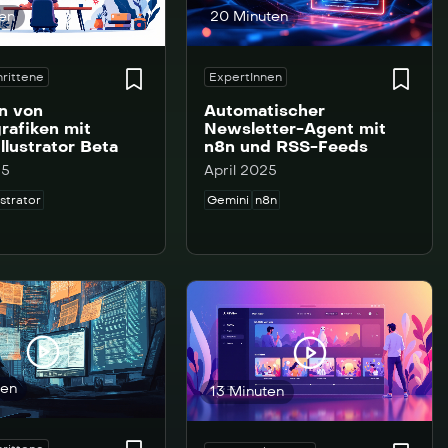
ten
20 Minuten
rittene
ExpertInnen
en von
Automatischer
rafiken mit
Newsletter-Agent mit
llustrator Beta
n8n und RSS-Feeds
25
April 2025
strator
Gemini
n8n
ten
13 Minuten