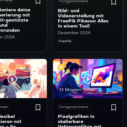
rittene
Fortgeschrittene
ioniere deine
Bild- und
erierung mit
Videoerstellung mit
KI-gestützte
FreePik Pikasso: Alles
 und
in einem Tool!
enrunden
Dezember 2024
r 2024
FreePik
ten
12 Minuten
Innen
Fortgeschrittene
lexibel
Pixelgrafiken in
ieren mit
skalierbare
ox – So
Vektorgrafiken mit