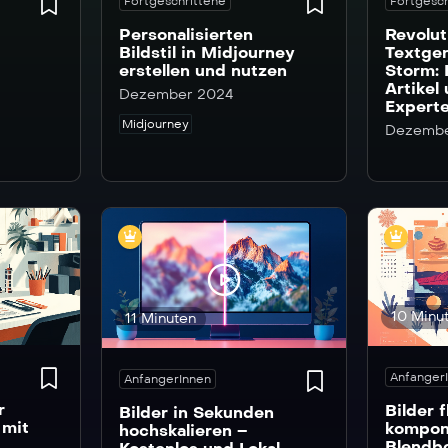
Fortgeschrittene
Fortgesch
Personalisierten
Revolut
Bildstil in Midjourney
Textgen
erstellen und nutzen
Storm: 
Artikel
Dezember 2024
Expert
Midjourney
Dezembe
10 Minu
11 Minuten
Anfanger
AnfangerInnen
r
Bilder f
Bilder in Sekunden
 mit
kompon
hochskalieren –
Blendb