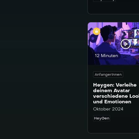
DeepL (2)
Descript (2)
Dyad (1)
dzine (1)
Elevenlabs (15)
12 Minuten
Eraser (2)
Experte (3)
AnfangerInnen
Fadr (1)
Heygen: Verleihe
Fal.ai (4)
deinem Avatar
verschiedene Loo
Figma (1)
und Emotionen
Firefly (4)
Oktober 2024
Flair AI (1)
HeyGen
Flux (2)
FreePik (18)