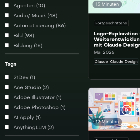
15 Minuten
Agenten (10)
Audio/ Musik (48)
Fortgeschrittene
Automatisierung (86)
Logo-Exploration
Bild (98)
Weiterentwicklu
mit Claude Desig
Bildung (16)
Mai 2026
Business (138)
Claude
Claude Design
Tags
Chatbots & Avatare (37)
Creators (28)
21Dev (1)
Data Analytics (35)
Ace Studio (2)
Familie & Kinder (1)
Adobe Illustrator (1)
Finanzen (3)
Adobe Photoshop (1)
Fun (13)
AI Apply (1)
12 Minuten
Grundlagen (56)
AnythingLLM (2)
Homepage (11)
Apify (6)