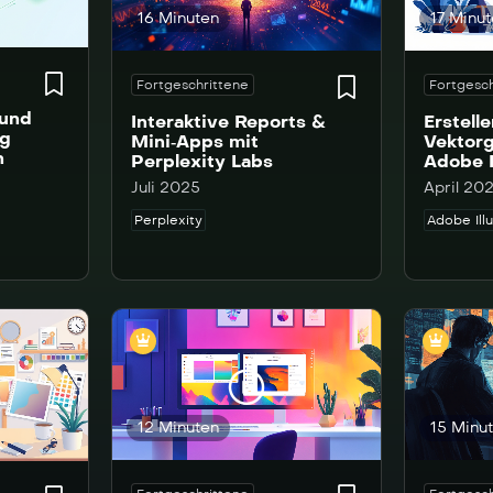
16 Minuten
17 Minu
Fortgeschrittene
Fortgesch
 und
Interaktive Reports &
Erstell
ng
Mini‑Apps mit
Vektorg
n
Perplexity Labs
Adobe I
Juli 2025
April 20
Perplexity
Adobe Illu
12 Minuten
15 Minu