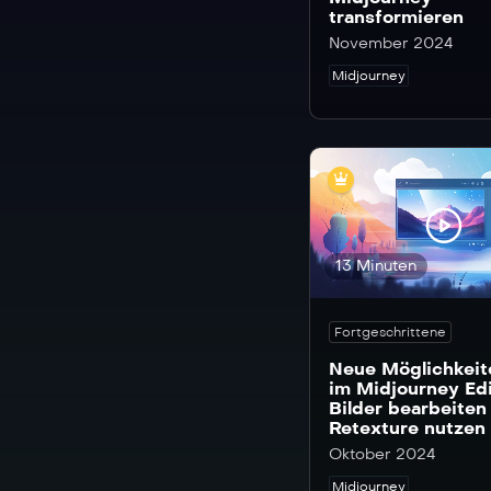
Sales (22)
transformieren
ChatGPT (144)
November 2024
Social Media (20)
Claude (80)
Midjourney
Sprachmodelle (44)
Claude API (3)
Text (49)
Claude Code (7)
Vibe Coding (4)
Claude Design (3)
Video (45)
Clay (8)
Zusammenfassungen
Coconote (1)
(31)
13 Minuten
Codex (2)
Consensus (1)
Fortgeschrittene
Context7 (1)
Neue Möglichkeit
Copilot (17)
im Midjourney Edi
Bilder bearbeiten
Cursor (10)
Retexture nutzen
DataforSEO (1)
Oktober 2024
Decart (1)
Midjourney