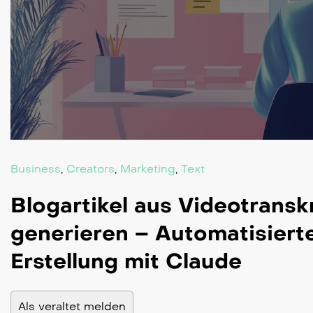
Business
,
Creators
,
Marketing
,
Text
Blogartikel aus Videotransk
generieren – Automatisiert
Erstellung mit Claude
Als veraltet melden