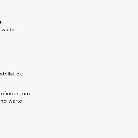
t.
rwalten.
stellst du
szufinden, um
und warte