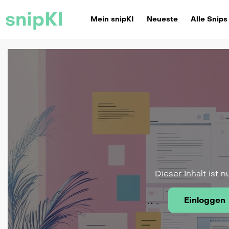
snipKI
Mein snipKI
Neueste
Alle Snips
Dieser Inhalt ist n
Einloggen