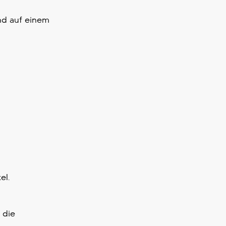
nd auf einem
el.
 die