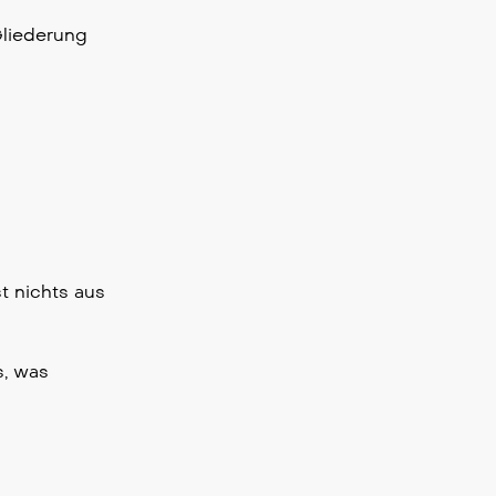
Gliederung
st nichts aus
s, was