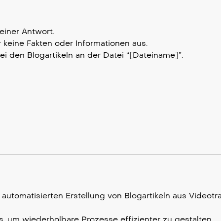
iner Antwort.
r keine Fakten oder Informationen aus.
bei den Blogartikeln an der Datei “[Dateiname]”.
utomatisierten Erstellung von Blogartikeln aus Videotr
, um wiederholbare Prozesse effizienter zu gestalten.