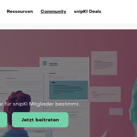
Ressourcen
Community
snipKI Deals
ur für snipKI Mitglieder bestimmt.
Jetzt beitreten