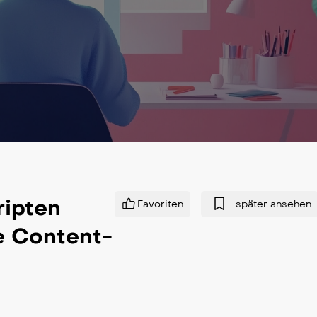
ripten
Favoriten
später ansehen
e Content-