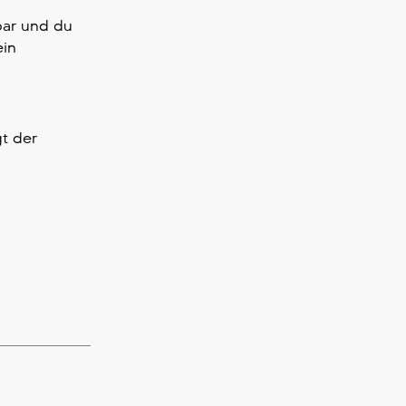
bar und du
ein
gt der