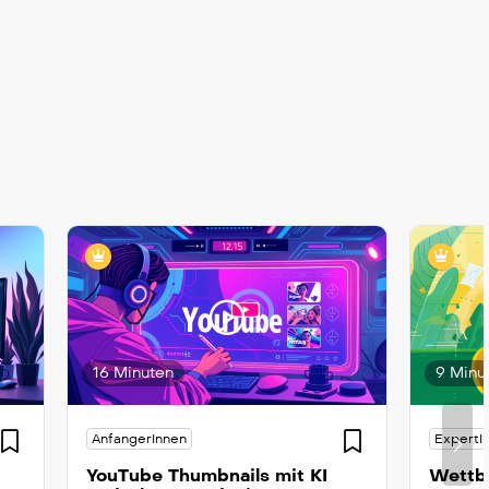
16 Minuten
9 Minu
AnfangerInnen
ExpertI
YouTube Thumbnails mit KI
Wettbe