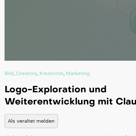
Bild
,
Creators
,
Kreativität
,
Marketing
Logo-Exploration und
Weiterentwicklung mit Cla
Als veraltet melden