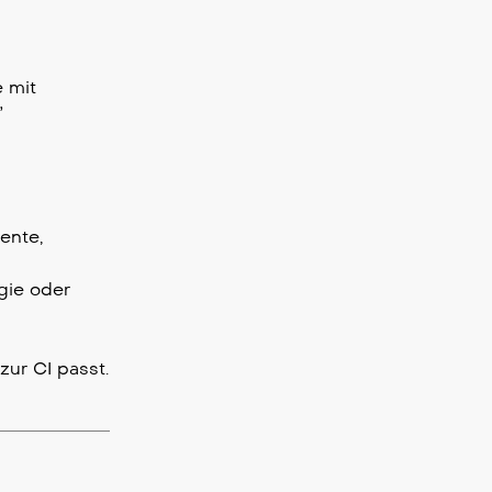
e mit
”
ente,
gie oder
zur CI passt.