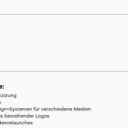
e:
tützung
s
ign-Systemen für verschiedene Medien
sis bestehender Logos
rkenrelaunches