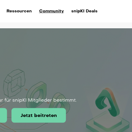
Ressourcen
Community
snipKI Deals
ur für snipKI Mitglieder bestimmt.
Jetzt beitreten