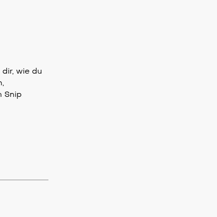
dir, wie du
,
m Snip