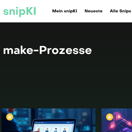
snipKI
Mein snipKI
Neueste
Alle Snips
make-Prozesse