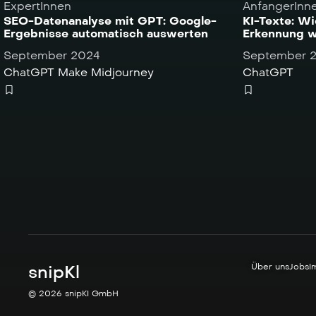
ExpertInnen
AnfangerInn
SEO-Datenanalyse mit GPT: Google-
KI-Texte: Wi
Ergebnisse automatisch auswerten
Erkennung w
September 2024
September 
ChatGPT
Make
Midjourney
ChatGPT
snipKl
Über uns
Jobs
I
© 2026 snipKI GmbH