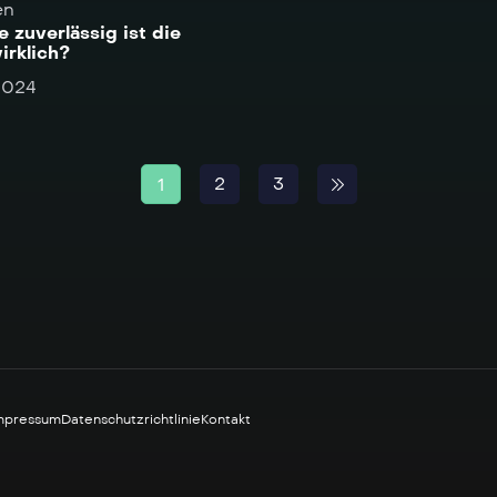
en
e zuverlässig ist die
irklich?
2024
2
3
1
mpressum
Datenschutzrichtlinie
Kontakt