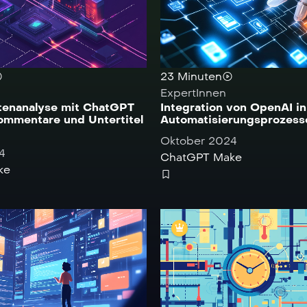
23 Minuten
ExpertInnen
enanalyse mit ChatGPT
Integration von OpenAI in
ommentare und Untertitel
Automatisierungsprozess
Oktober 2024
4
ChatGPT
Make
ke