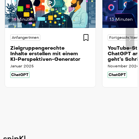
11 Minuten
13 Minuten
AnfangerInnen
Fortgeschritten
Zielgruppengerechte
YouTube-Sta
Inhalte erstellen mit einem
ChatGPT ana
KI-Perspektiven-Generator
geht’s Schri
Januar 2025
November 2024
ChatGPT
ChatGPT
snipKl