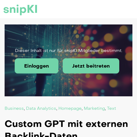
snipKI
Dieser Inhalt ist nur für snipKI Mitglieder bestimmt.
Einloggen
Jetzt beitreten
Business
,
Data Analytics
,
Homepage
,
Marketing
,
Text
Custom GPT mit externen
Backlink-Daten