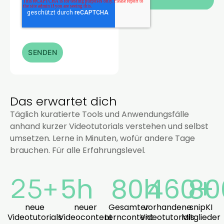
Das erwartet dich
Täglich kuratierte Tools und Anwendungsfälle
anhand kurzer Videotutorials verstehen und selbst
umsetzen. Lerne in Minuten, wofür andere Tage
brauchen. Für alle Erfahrungslevel.
5
h
80
h
460
80
+
25
+
neue
neuer
Gesamter
vorhandene
snipKI
Videotutorials
Videocontent
Lerncontent
Videotutorials
Mitglieder