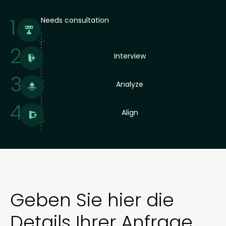
1
Needs consultation
2
Interview
3
Analyze
4
Align
Geben Sie hier die
Details Ihrer Anfrage