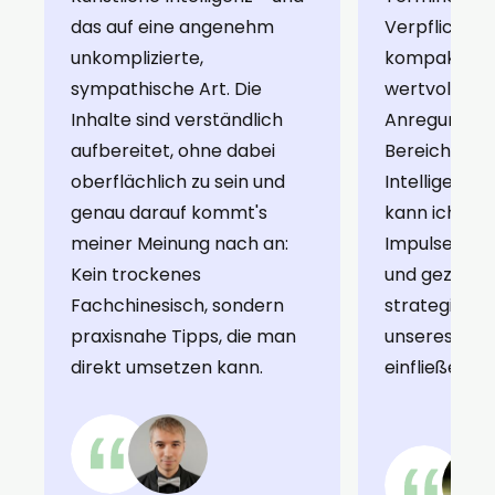
das auf eine angenehm
Verpflichtun
unkomplizierte,
kompakten E
sympathische Art. Die
wertvolle Ei
Inhalte sind verständlich
Anregungen
aufbereitet, ohne dabei
Bereich der 
oberflächlich zu sein und
Intelligenz 
genau darauf kommt's
kann ich rel
meiner Meinung nach an:
Impulse dir
Kein trockenes
und gezielt i
Fachchinesisch, sondern
strategische
praxisnahe Tipps, die man
unseres Un
direkt umsetzen kann.
einfließen la