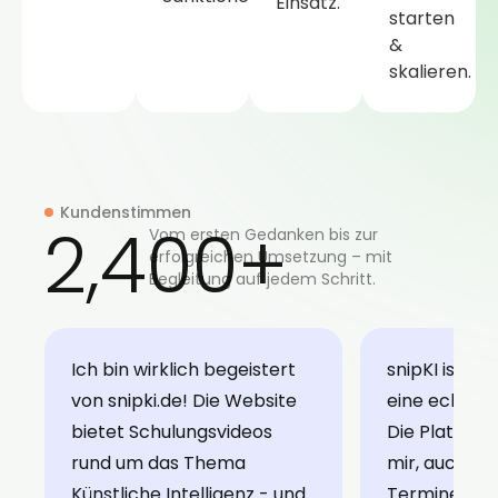
Einsatz.
starten
&
skalieren.
Kundenstimmen
2,400
+
Vom ersten Gedanken bis zur
erfolgreichen Umsetzung – mit
Begleitung auf jedem Schritt.
Ich bin wirklich begeistert
snipKI ist fü
von snipki.de! Die Website
eine echte B
bietet Schulungsvideos
Die Plattfor
rund um das Thema
mir, auch an
Künstliche Intelligenz - und
Termine und