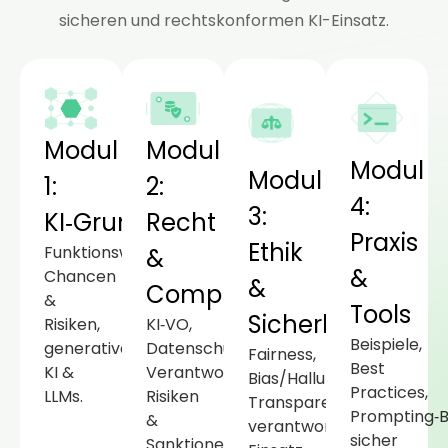
sicheren und rechtskonformen KI-Einsatz.
Modul
Modul
Modul
Modul
1:
2:
4:
3:
KI‑Grundlagen
Recht
Praxis
Ethik
Funktionsweise,
&
&
Chancen
&
Compliance
&
Tools
Sicherheit
Risiken,
KI‑VO,
Beispiele,
generative
Datenschutz,
Fairness,
Best
KI &
Verantwortlichkeiten,
Bias/Halluzination,
Practices,
LLMs.
Risiken
Transparenz,
Prompting‑B
&
verantwortungsvoller
sicher
Sanktionen.