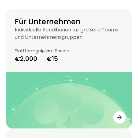
Für Unternehmen
Individuelle Konditionen für größere Teams
und Unternehmensgruppen.
+
Plattformgebühr
pro Person
€2,000
€15