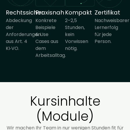
Rechtssicher
Praxisnah
Kompakt
Zertifikat
Abdeckung
Konkrete
2–2,5
Nachweisbarer
der
Beispiele
Stunden,
Lernerfolg
Anforderungen
& Use
kein
für jede
aus Art. 4
Cases aus
Vorwissen
Person.
KI‑VO.
dem
nötig.
Arbeitsalltag.
Kursinhalte
(Module)
Wir machen Ihr Team in nur wenigen Stunden fit für