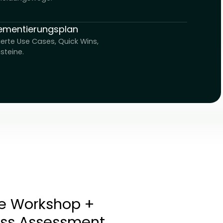
Team & Governance
Rollen, Verantwortlichkeiten,
Entscheidungswege.
Implementierungsplan
Priorisierte Use Cases, Quick Wins,
Meilensteine.