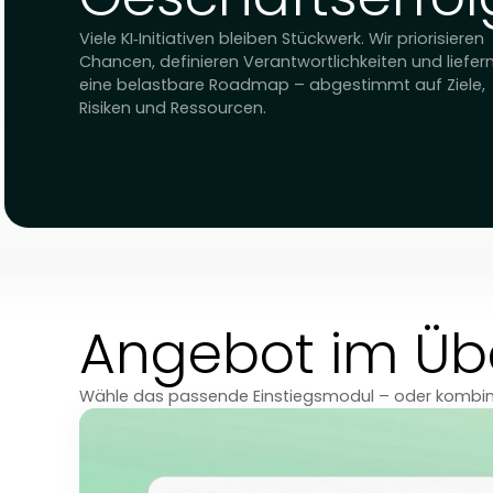
planbarem
Geschäftserfo
Viele KI‑Initiativen bleiben Stückwerk. Wir priori
Chancen, definieren Verantwortlichkeiten und 
eine belastbare Roadmap – abgestimmt auf Z
Risiken und Ressourcen.