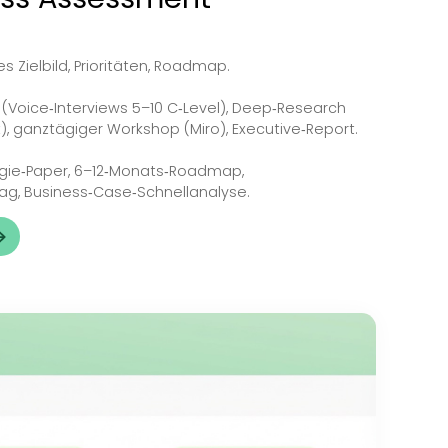
t
trategie Workshop +
Readiness Assessment
‑Level)
 Gemeinsames Zielbild, Prioritäten, Roadmap.
en
: Pre‑Work (Voice‑Interviews 5–10 C‑Level), Deep‑Res
hmen/Markt), ganztägiger Workshop (Miro), Executive‑R
ables
: Strategie‑Paper, 6–12‑Monats‑Roadmap,
nce‑Vorschlag, Business‑Case‑Schnellanalyse.
 vereinbaren