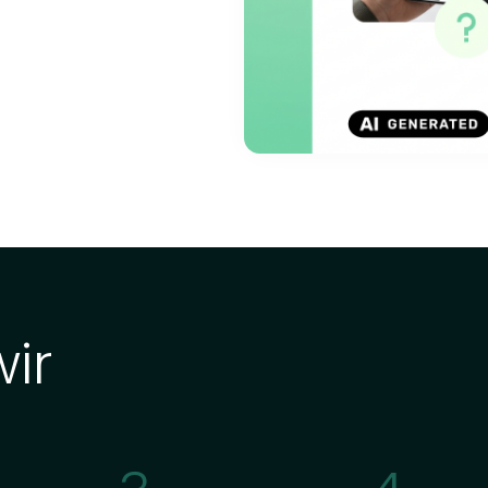
nach dem Kick‑off.
mein + Branche), „KI‑Berater in
I
Session.