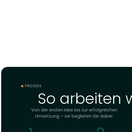
Produkt
snipKI Momentum
Zweck
: Austausch, Aktualität & Hilfestellung 
Leistung
: Slack‑Kanal, tägliche KI‑News (allge
der Hosentasche“, monatliche
State of the A
Momentum anfragen