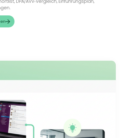
t
Tools & Infrastructure Adviso
ntscheidungssicherheit zwischen Copilot, ChatGPT
ise/Teams), Langdock & Co.
en
: Entscheidungsframework (Sicherheit, Compliance, 
), Legal‑Check mit Weigand Legal.
ables
: Tool‑Shortlist, DPA/AVV‑Vergleich, Einführungsplan,
gsempfehlungen.
eratung anfragen