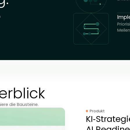
lg.
sieren
liefern
iele,