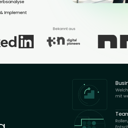
ielen
Wettbewerbsanalyse
Enable & Implement
Bekannt aus
zu