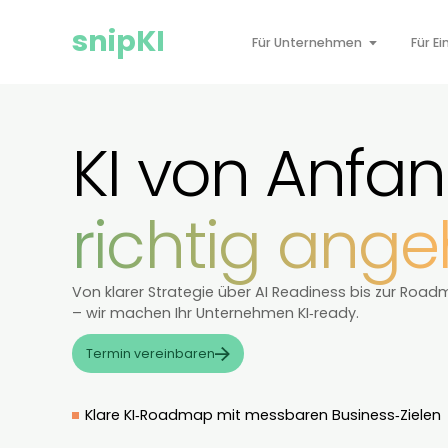
snipKI
Für Unternehmen
KI von Anf
richtig an
Von klarer Strategie über AI Readiness bis z
– wir machen Ihr Unternehmen KI‑ready.
Termin vereinbaren