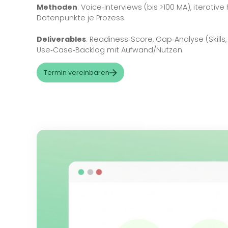
Produkt
AI Readiness Assessme
Opportunity Mapping
Zweck
: Abteilungsübergreifende Use Cases id
Methoden
: Voice‑Interviews (bis >100 MA), i
Datenpunkte je Prozess.
Deliverables
: Readiness‑Score, Gap‑Analyse (S
Use‑Case‑Backlog mit Aufwand/Nutzen.
Termin vereinbaren