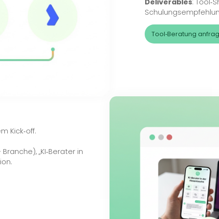
Produk
M3: 
Zweck:
E
(Enterpr
Method
Adoption
Deliver
Schulun
Tool‑B