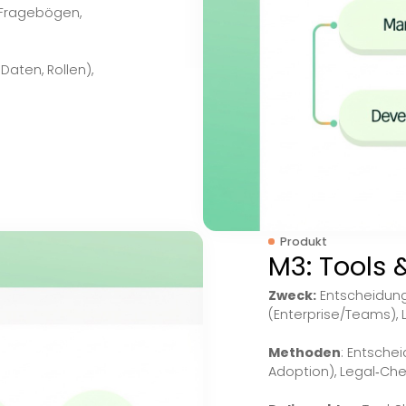
nt 2 –
entifizieren & bewerten.
terative Fragebögen,
kills, Daten, Rollen),