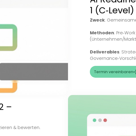
berblick
ombiniere die Bausteine.
Produk
KI‑S
AI 
1 (C
Zweck
:
Method
(Unterne
Deliver
Governa
Termin