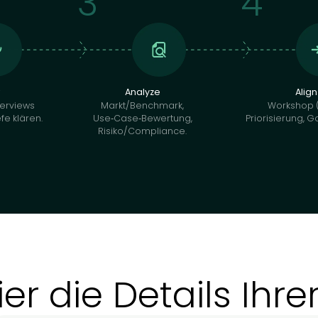
 wir
3