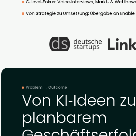
Klare KI‑Roadmap mit messbaren Business‑Z
C‑Level‑Fokus: Voice‑Interviews, Markt‑ & 
Von Strategie zu Umsetzung: Übergabe an 
Problem → Outcome
Von KI‑Ideen 