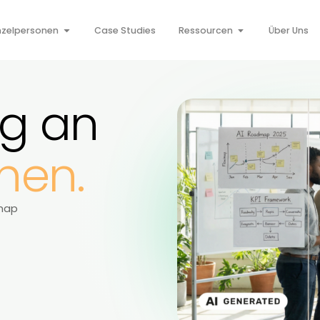
Für Einzelpersonen
Case Studies
Ressourcen
ang an
gehen.
ur Roadmap