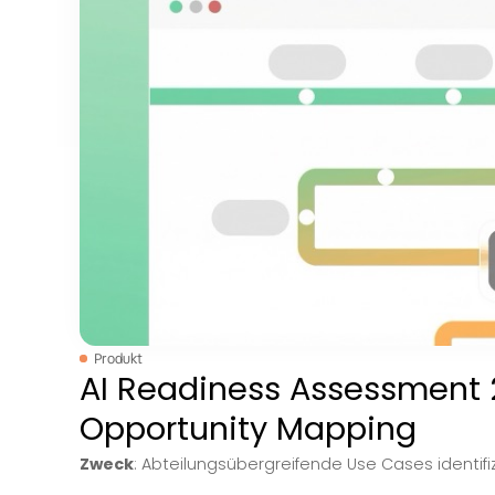
Angebot im Ü
Wähle das passende Einstiegsmodul – oder k