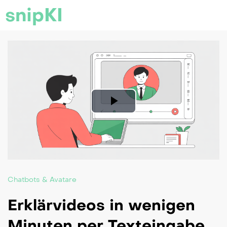
snipKI
Play
Video
Chatbots & Avatare
Erklärvideos in wenigen
Minuten per Texteingabe