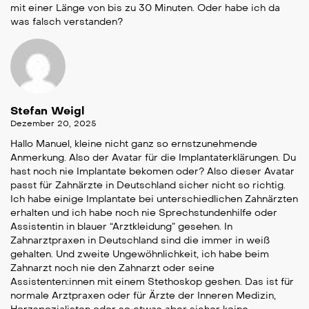
mit einer Länge von bis zu 30 Minuten. Oder habe ich da
was falsch verstanden?
Stefan Weigl
Dezember 20, 2025
Hallo Manuel, kleine nicht ganz so ernstzunehmende
Anmerkung. Also der Avatar für die Implantaterklärungen. Du
hast noch nie Implantate bekomen oder? Also dieser Avatar
passt für Zahnärzte in Deutschland sicher nicht so richtig.
Ich habe einige Implantate bei unterschiedlichen Zahnärzten
erhalten und ich habe noch nie Sprechstundenhilfe oder
Assistentin in blauer “Arztkleidung” gesehen. In
Zahnarztpraxen in Deutschland sind die immer in weiß
gehalten. Und zweite Ungewöhnlichkeit, ich habe beim
Zahnarzt noch nie den Zahnarzt oder seine
Assistenten:innen mit einem Stethoskop geshen. Das ist für
normale Arztpraxen oder für Ärzte der Inneren Medizin,