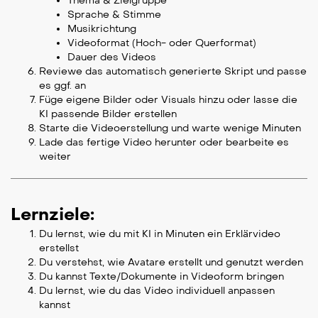
Thema & Zielgruppe
Sprache & Stimme
Musikrichtung
Videoformat (Hoch- oder Querformat)
Dauer des Videos
Reviewe das automatisch generierte Skript und passe
es ggf. an
Füge eigene Bilder oder Visuals hinzu oder lasse die
KI passende Bilder erstellen
Starte die Videoerstellung und warte wenige Minuten
Lade das fertige Video herunter oder bearbeite es
weiter
Lernziele:
Du lernst, wie du mit KI in Minuten ein Erklärvideo
erstellst
Du verstehst, wie Avatare erstellt und genutzt werden
Du kannst Texte/Dokumente in Videoform bringen
Du lernst, wie du das Video individuell anpassen
kannst