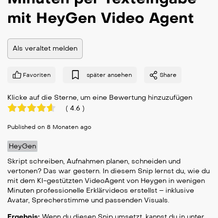
mit HeyGen Video Agent
Als veraltet melden
Favoriten
später ansehen
Share
Klicke auf die Sterne, um eine Bewertung hinzuzufügen
(
4.6
)
Published on 8 Monaten ago
HeyGen
Skript schreiben, Aufnahmen planen, schneiden und
vertonen? Das war gestern. In diesem Snip lernst du, wie du
mit dem KI-gestützten VideoAgent von Heygen in wenigen
Minuten professionelle Erklärvideos erstellst – inklusive
Avatar, Sprecherstimme und passenden Visuals.
Ergebnis:
Wenn du diesen Snip umsetzt, kannst du in unter