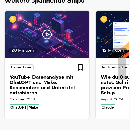
Weitere spannende Snips
20 Minuten
12 Minuten
ExpertInnen
Fortgeschritten
YouTube-Datenanalyse mit
Wie du Clau
ChatGPT und Make:
nutzt: Schri
Kommentare und Untertitel
präzisen Pr
extrahieren
Setup
Oktober 2024
August 2024
ChatGPT
Make
Claude