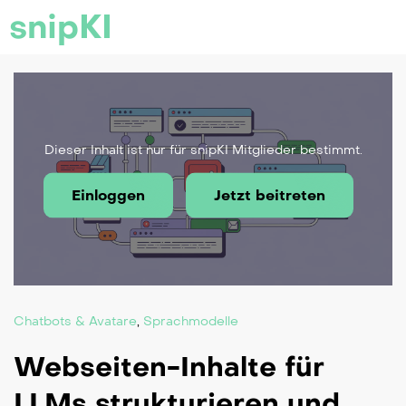
snipKI
Dieser Inhalt ist nur für snipKI Mitglieder bestimmt.
Einloggen
Jetzt beitreten
Chatbots & Avatare
,
Sprachmodelle
Webseiten-Inhalte für
LLMs strukturieren und