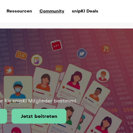
Ressourcen
Community
snipKI Deals
ur für snipKI Mitglieder bestimmt.
Jetzt beitreten