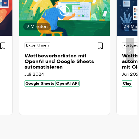
9 Minuten
34 Min
ExpertInnen
Fortges
Wettbewerberlisten mit
Wettbe
OpenAI und Google Sheets
automa
automatisieren
mit Cl
Juli 2024
Juli 20
Google Sheets
OpenAI API
Clay