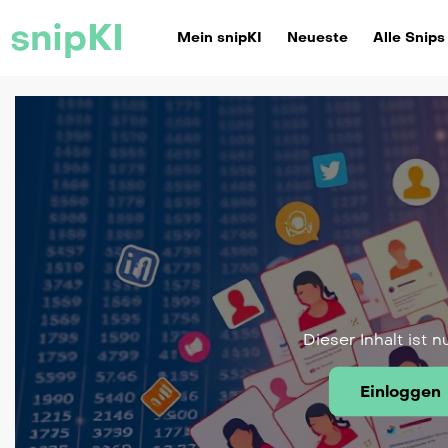
snipKI
Mein snipKI
Neueste
Alle Snips
Dieser Inhalt ist n
Einloggen