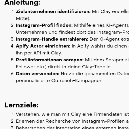
Anleitung:
Zielunternehmen identifizieren:
Mit Clay erstell
Mitte).
Instagram-Profil finden:
Mithilfe eines KI-Agent
Unternehmen und findest dort das Instagram-Prof
Instagram-Handle extrahieren:
Der KI-Agent extr
Apify Actor einrichten:
In Apify wählst du einen 
ihn per API mit Clay.
Profilinformationen scrapen:
Mit dem Scraper zie
Follower etc.) direkt in deine Clay-Tabelle.
Daten verwenden:
Nutze die gesammelten Daten
personalisierte Outreach-Kampagnen.
Lernziele:
Verstehen, wie man mit Clay eine Firmendatenlist
Erlernen der Recherche von Instagram-Profilen au
Beherrschen der Integration eines externen Instag