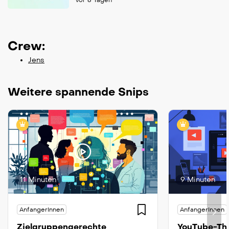
Crew:
Jens
Weitere spannende Snips
11 Minuten
9 Minuten
AnfangerInnen
AnfangerInnen
Zielgruppengerechte
YouTube-Thu