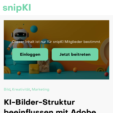
snipKI
Dieser Inhalt ist nur für snipKI Mitglieder bestimmt.
Einloggen
Jetzt beitreten
Bild
,
Kreativität
,
Marketing
KI-Bilder-Struktur
beeinflussen mit Adobe