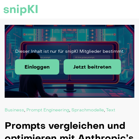
snipKI
Dieser Inhalt ist nur für snipKI Mitglieder bestimmt.
Einloggen
Jetzt beitreten
Business
,
Prompt Engineering
,
Sprachmodelle
,
Text
Prompts vergleichen und
optimieren mit Anthropic’s