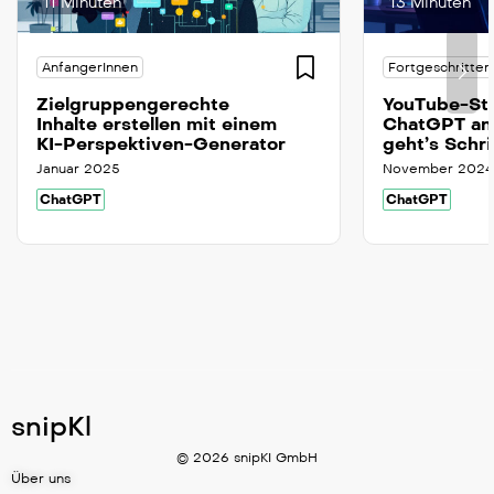
11 Minuten
13 Minuten
AnfangerInnen
Fortgeschritten
Zielgruppengerechte
YouTube-Sta
Inhalte erstellen mit einem
ChatGPT ana
KI-Perspektiven-Generator
geht’s Schri
Januar 2025
November 2024
ChatGPT
ChatGPT
snipKl
© 2026 snipKI GmbH
Über uns