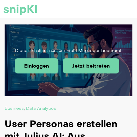
snipKI
Dieser Inhalt ist nur für snipKI Mitglieder bestimmt.
Einloggen
Jetzt beitreten
Business
,
Data Analytics
User Personas erstellen
mit Julius AI: Aus