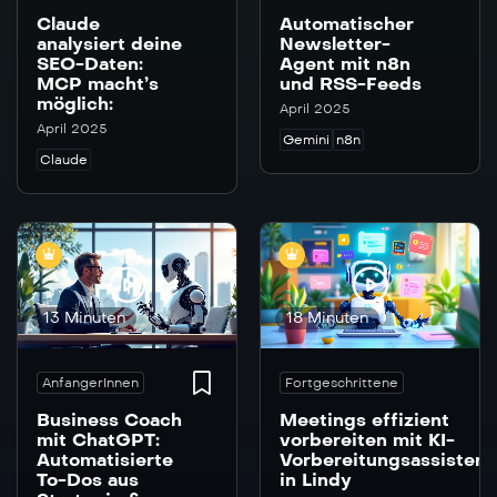
Claude
Automatischer
analysiert deine
Newsletter-
SEO-Daten:
Agent mit n8n
MCP macht’s
und RSS-Feeds
möglich:
April 2025
April 2025
Gemini
n8n
Claude
13 Minuten
18 Minuten
AnfangerInnen
Fortgeschrittene
Business Coach
Meetings effizient
mit ChatGPT:
vorbereiten mit KI-
Automatisierte
Vorbereitungsassistent
To-Dos aus
in Lindy