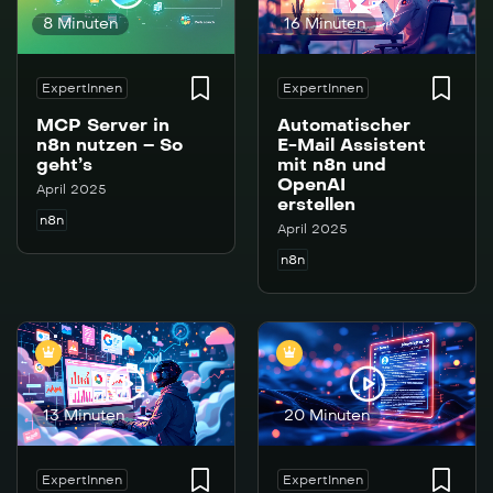
8 Minuten
16 Minuten
ExpertInnen
ExpertInnen
MCP Server in
Automatischer
n8n nutzen – So
E-Mail Assistent
geht’s
mit n8n und
OpenAI
April 2025
erstellen
n8n
April 2025
n8n
13 Minuten
20 Minuten
ExpertInnen
ExpertInnen