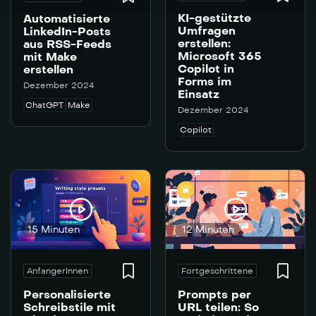
KI-gestützte
Automatisierte
Umfragen
LinkedIn-Posts
erstellen:
aus RSS-Feeds
Microsoft 365
mit Make
Copilot in
erstellen
Forms im
Dezember 2024
Einsatz
ChatGPT
Make
Dezember 2024
Copilot
15 Minuten
12 Minuten
AnfangerInnen
Fortgeschrittene
Personalisierte
Prompts per
Schreibstile mit
URL teilen: So