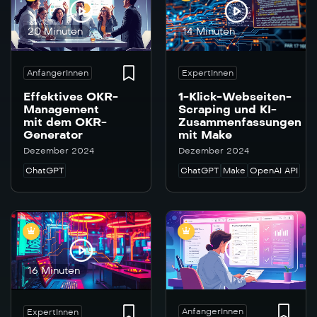
20 Minuten
14 Minuten
AnfangerInnen
ExpertInnen
Effektives OKR-
1-Klick-Webseiten-
Management
Scraping und KI-
mit dem OKR-
Zusammenfassungen
Generator
mit Make
Dezember 2024
Dezember 2024
ChatGPT
ChatGPT
Make
OpenAI API
16 Minuten
AnfangerInnen
ExpertInnen