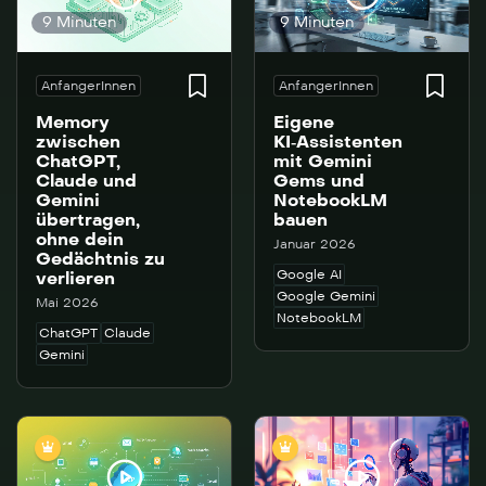
9 Minuten
9 Minuten
AnfangerInnen
AnfangerInnen
Memory
Eigene
zwischen
KI‑Assistenten
ChatGPT,
mit Gemini
Claude und
Gems und
Gemini
NotebookLM
übertragen,
bauen
ohne dein
Januar 2026
Gedächtnis zu
Google AI
verlieren
Google Gemini
Mai 2026
NotebookLM
ChatGPT
Claude
Gemini