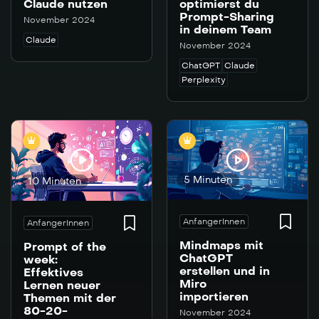
Claude nutzen
optimierst du
Prompt-Sharing
November 2024
in deinem Team
Claude
November 2024
ChatGPT
Claude
Perplexity
5 Minuten
10 Minuten
AnfangerInnen
AnfangerInnen
Mindmaps mit
Prompt of the
ChatGPT
week:
erstellen und in
Effektives
Miro
Lernen neuer
importieren
Themen mit der
80-20-
November 2024