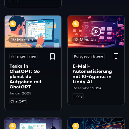
10 Minuten
12 Minuten
AnfangerInnen
Fortgeschrittene
Tasks in
E-Mail-
ChatGPT: So
Automatisierung
planst du
mit KI-Agents in
Aufgaben mit
Lindy AI
ChatGPT
Dezember 2024
Januar 2025
Lindy
ChatGPT