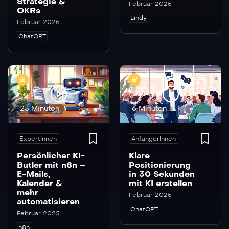
Strategie &
Februar 2025
OKRs
Lindy
Februar 2025
ChatGPT
25 Minuten
6 Minuten
ExpertInnen
AnfangerInnen
Persönlicher KI-
Klare
Butler mit n8n –
Positionierung
E-Mails,
in 30 Sekunden
Kalender &
mit KI erstellen
mehr
Februar 2025
automatisieren
ChatGPT
Februar 2025
n8n