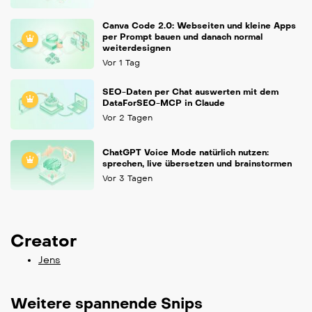
Canva Code 2.0: Webseiten und kleine Apps
per Prompt bauen und danach normal
weiterdesignen
Vor 1 Tag
SEO-Daten per Chat auswerten mit dem
DataForSEO-MCP in Claude
Vor 2 Tagen
ChatGPT Voice Mode natürlich nutzen:
sprechen, live übersetzen und brainstormen
Vor 3 Tagen
Creator
Jens
Weitere spannende Snips