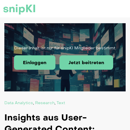
snipKI
Dieser Inhalt ist nur für snipKI Mitglieder bestimmt.
Einloggen
Jetzt beitreten
Data Analytics
,
Research
,
Text
Insights aus User-
Generated Content: